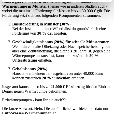
Aktuell gibt es bis zu
70 % Förderung
für den Einbau einer
Wärmepumpe in Münster
(genau wie in anderen Städten auch),
wobei die maximale Förderung für Kosten bis zu 30.000 € gilt. Die
Förderung setzt sich aus folgenden Komponenten zusammen:
Basisförderung in Münster (30%)
Bei der Installation einer WP erhältst du grundsätzlich eine
Förderung von
30 % der Kosten
.
Geschwindigkeitsbonus (20%) für schnelle Münsteraner
Wenn du eine alte Ölheizung oder Nachtspeicherheizung oder
aber eine Zentralheizung, die älter als 20 Jahre ist, gegen eine
Wärmepumpe austauschst, kannst du zusätzlich
20 %
Unterstützung
erhalten.
Gehaltsbonus (20%)
Haushalte mit einem Jahresgehalt von unter 40.000 Euro
können zusätzlich
20 % Subvenion
erhalten.
Insgesamt kannst du so bis zu
21.000 € Förderung
für den Einbau
Deiner neuen Wärmepumpe bekommen.
Erdwärmepumpen - baut Ihr die auch??
Die kurze Antwort: Nein. Die ausführliche: wir bieten bis dato nur
Luft-Wasser-Wärmepumpen
an.