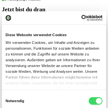
Jetzt bist du dran
Werde auch
du Teil der Energiewende In Münster!
Werde auch DU Teil
der Energiewende in Münster!
Diese Webseite verwendet Cookies
Zum kostenlosen Angebot
Wir verwenden Cookies, um Inhalte und Anzeigen zu
Das könnte dich neben dem Heizen mit Hilfe von
personalisieren, Funktionen für soziale Medien anbieten
umweltfreundlicher Energie in und für Münster
zu können und die Zugriffe auf unsere Website zu
interessieren
analysieren. Außerdem geben wir Informationen zu Ihrer
Verwendung unserer Website an unsere Partner für
Lohnt sich ein Stromspeicher?
soziale Medien, Werbung und Analysen weiter. Unsere
Partner führen diese Informationen möglicherweise mit
Ein Solarspeicher zählt zu den teuersten Komponenten einer
weiteren Daten zusammen, die Sie ihnen bereitgestellt
Photovoltaikanlage. Aber wann lohnt sich die Investition auch in
Münster
? Und welche Voraussetzungen müssen erfüllt sein, damit
haben oder die sie im Rahmen Ihrer Nutzung der Dienste
der Kauf tatsächlich wirtschaftlich ist? Die Antworten auf diese
gesammelt haben.
Einwilligungsauswahl
wichtigen Fragen findest du hier!
Notwendig
mehr über den Stromspeicher erfahren