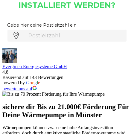
Evergreen Energiesysteme GmbH
4.8
Basierend auf 143 Bewertungen
powered by
G
o
o
g
l
e
bewerte uns auf
sichere dir Bis zu 21.000€ Förderung Für
Deine Wärmepumpe in Münster
Wärmepumpen können zwar eine hohe Anfangsinvestition
erfordern, doch durch attraktive staatliche Förderprogramme wird