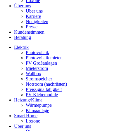
Loxone
Über uns
Über uns
Karriere
Neuigkeiten
Presse
Kundenstimmen
Beratung
Elektrik
Photovoltaik
Photovoltaik mieten
PV Großanlagen
Mieterstrom
Wallbox
Stromspeicher
Notstrom (nachrüsten)
Preissignalfähigkeit
PV Klebemodule
Heizung/Klima
Wärmepumpe
Klimaanlage
Smart Home
Loxone
Über uns