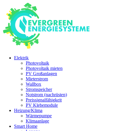
Elektrik
Photovoltaik
Photovoltaik mieten
PV Großanlagen
Mieterstrom
Wallbox
Stromspeicher
Notstrom (nachrüsten)
Preissignalfähigkeit
PV Klebemodule
Heizung/Klima
Wärmepumpe
Klimaanlage
Smart Home