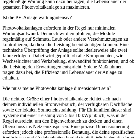
regelmäßige Wartung kann dazu beitragen, die Lebensdauer der
gesamten Photovoltaikanlage zu maximieren.
Ist die PV-Anlage wartungintensiv?
Photovoltaikanlagen erfordern in der Regel nur minimalen
Wartungsaufwand. Dennoch wird empfohlen, die Module
regelmäßig auf Schmutz, Laub oder andere Verschmutzungen zu
kontrollieren, da diese die Leistung beeinträchtigen können. Eine
technische Überprüfung der Anlage sollte idealerweise alle zwei
Jahre erfolgen. Dabei wird geprüft, ob alle Komponenten, wie
Wechselrichter und Verkabelung, einwandfrei funktionieren, und ob
die Leistung den Erwartungen entspricht. Solche Maßnahmen
tragen dazu bei, die Effizienz und Lebensdauer der Anlage zu
erhalten.
Wie muss meine Photovoltaikanlage dimensioniert sein?
Die richtige Größe einer Photovoltaikanlage richtet sich nach
deinem individuellen Stromverbrauch, der verfügbaren Dachfläche
sowie der lokalen Sonneneinstrahlung. Für Einfamilienhäuser sind
Systeme mit einer Leistung von 5 bis 10 kWp üblich, was in der
Regel ausreicht, um den Eigenverbrauch zu decken und einen
Überschuss ins Netz einzuspeisen. Eine präzise Dimensionierung
erfordert jedoch eine professionelle Beratung, die deine spezifischen
Bedürfnisse und Gegebenheiten berücksichtigt. Wir bieten dir gerne