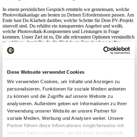
In einem persönlichen Gespräch ermitteln wir gemeinsam, welche
Photovoltaikanlage am besten zu Deinen Erfordernissen passen. Am
Ende hast Du Klarheit darüber, welche Schritte für Dein PV-Projekt
sinnvoll sind. Du erhältst ein transparentes Angebot und weißt,
welche Photovoltaik-Komponenten und Leistungen in Frage
kommen. Unser Ziel ist es, Dir alle relevanten Optionen verständlich
zu erklären, damit Du die für Dich beste Entscheidung treffen
kannst um maximal viel Strom auf Ihrem Dach selber zu
produzieren.
Wie läuft das ab?
Diese Webseite verwendet Cookies
Jetzt bist du dran
Werde auch
Wir verwenden Cookies, um Inhalte und Anzeigen zu
du Teil der Energiewende!
personalisieren, Funktionen für soziale Medien anbieten
Werde auch DU Teil
zu können und die Zugriffe auf unsere Website zu
der Energiewende!
Zum kostenlosen Angebot
analysieren. Außerdem geben wir Informationen zu Ihrer
Verwendung unserer Website an unsere Partner für
Das könnte dich neben der PV-Anlage
soziale Medien, Werbung und Analysen weiter. Unsere
interessieren
Partner führen diese Informationen möglicherweise mit
weiteren Daten zusammen, die Sie ihnen bereitgestellt