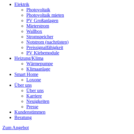
Elektrik
Photovoltaik
Photovoltaik mieten
PV Großanlagen
Mieterstrom
Wallbox
Stromspeicher
Notstrom (nachrüsten)
Preissignalfähigkeit
PV Klebemodule
Heizung/Klima
Wärmepumpe
Klimaanlage
Smart Home
Loxone
Über uns
Über uns
Karriere
Neuigkeiten
Presse
Kundenstimmen
Beratung
Zum Angebot