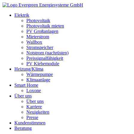
Elektrik
Photovoltaik
Photovoltaik mieten
PV Großanlagen
Mieterstrom
Wallbox
Stromspeicher
Notstrom (nachrüsten)
Preissignalfähigkeit
PV Klebemodule
Heizung/Klima
Wärmepumpe
Klimaanlage
Smart Home
Loxone
Über uns
Über uns
Karriere
Neuigkeiten
Presse
Kundenstimmen
Beratung