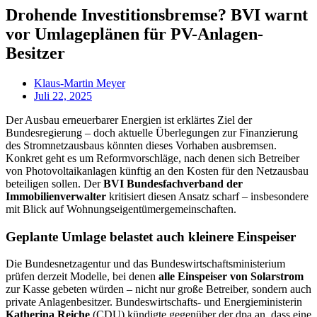
Drohende Investitionsbremse? BVI warnt
vor Umlageplänen für PV-Anlagen-
Besitzer
Klaus-Martin Meyer
Juli 22, 2025
Der Ausbau erneuerbarer Energien ist erklärtes Ziel der
Bundesregierung – doch aktuelle Überlegungen zur Finanzierung
des Stromnetzausbaus könnten dieses Vorhaben ausbremsen.
Konkret geht es um Reformvorschläge, nach denen sich Betreiber
von Photovoltaikanlagen künftig an den Kosten für den Netzausbau
beteiligen sollen. Der
BVI Bundesfachverband der
Immobilienverwalter
kritisiert diesen Ansatz scharf – insbesondere
mit Blick auf Wohnungseigentümergemeinschaften.
Geplante Umlage belastet auch kleinere Einspeiser
Die Bundesnetzagentur und das Bundeswirtschaftsministerium
prüfen derzeit Modelle, bei denen
alle Einspeiser von Solarstrom
zur Kasse gebeten würden – nicht nur große Betreiber, sondern auch
private Anlagenbesitzer. Bundeswirtschafts- und Energieministerin
Katherina Reiche
(CDU) kündigte gegenüber der dpa an, dass eine