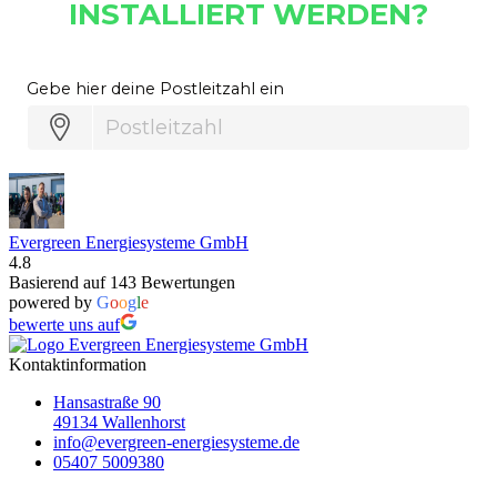
Evergreen Energiesysteme GmbH
4.8
Basierend auf 143 Bewertungen
powered by
G
o
o
g
l
e
bewerte uns auf
Kontaktinformation
Hansastraße 90
49134 Wallenhorst
info@evergreen-energiesysteme.de
05407 5009380