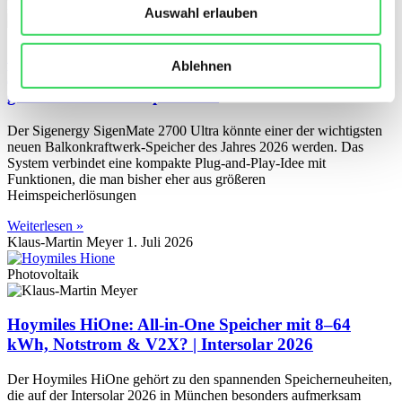
Photovoltaik
Auswahl erlauben
Sigenergy SigenMate 2700 Ultra: Neuer
Ablehnen
Balkonkraftwerk-Speicher mit KI, 4 MPPT und
großem Wachstumspotenzial
Der Sigenergy SigenMate 2700 Ultra könnte einer der wichtigsten
neuen Balkonkraftwerk-Speicher des Jahres 2026 werden. Das
System verbindet eine kompakte Plug-and-Play-Idee mit
Funktionen, die man bisher eher aus größeren
Heimspeicherlösungen
Weiterlesen »
Klaus-Martin Meyer
1. Juli 2026
Photovoltaik
Hoymiles HiOne: All-in-One Speicher mit 8–64
kWh, Notstrom & V2X? | Intersolar 2026
Der Hoymiles HiOne gehört zu den spannenden Speicherneuheiten,
die auf der Intersolar 2026 in München besonders aufmerksam