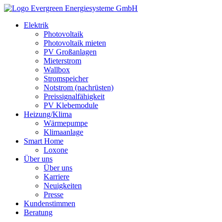
Elektrik
Photovoltaik
Photovoltaik mieten
PV Großanlagen
Mieterstrom
Wallbox
Stromspeicher
Notstrom (nachrüsten)
Preissignalfähigkeit
PV Klebemodule
Heizung/Klima
Wärmepumpe
Klimaanlage
Smart Home
Loxone
Über uns
Über uns
Karriere
Neuigkeiten
Presse
Kundenstimmen
Beratung