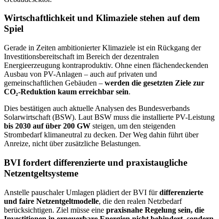
Wirtschaftlichkeit und Klimaziele stehen auf dem
Spiel
Gerade in Zeiten ambitionierter Klimaziele ist ein Rückgang der
Investitionsbereitschaft im Bereich der dezentralen
Energieerzeugung kontraproduktiv. Ohne einen flächendeckenden
Ausbau von PV-Anlagen – auch auf privaten und
gemeinschaftlichen Gebäuden –
werden die gesetzten Ziele zur
CO₂-Reduktion kaum erreichbar sein
.
Dies bestätigen auch aktuelle Analysen des Bundesverbands
Solarwirtschaft (BSW). Laut BSW muss die installierte PV-Leistung
bis 2030 auf über 200 GW
steigen, um den steigenden
Strombedarf klimaneutral zu decken. Der Weg dahin führt über
Anreize, nicht über zusätzliche Belastungen.
BVI fordert differenzierte und praxistaugliche
Netzentgeltsysteme
Anstelle pauschaler Umlagen plädiert der BVI für
differenzierte
und faire Netzentgeltmodelle
, die den realen Netzbedarf
berücksichtigen. Ziel müsse eine
praxisnahe Regelung sein, die
Investitionen in erneuerbare Energien nicht behindert, sondern