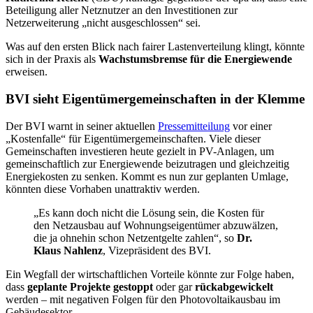
Beteiligung aller Netznutzer an den Investitionen zur
Netzerweiterung „nicht ausgeschlossen“ sei.
Was auf den ersten Blick nach fairer Lastenverteilung klingt, könnte
sich in der Praxis als
Wachstumsbremse für die Energiewende
erweisen.
BVI sieht Eigentümergemeinschaften in der Klemme
Der BVI warnt in seiner aktuellen
Pressemitteilung
vor einer
„Kostenfalle“ für Eigentümergemeinschaften. Viele dieser
Gemeinschaften investieren heute gezielt in PV-Anlagen, um
gemeinschaftlich zur Energiewende beizutragen und gleichzeitig
Energiekosten zu senken. Kommt es nun zur geplanten Umlage,
könnten diese Vorhaben unattraktiv werden.
„Es kann doch nicht die Lösung sein, die Kosten für
den Netzausbau auf Wohnungseigentümer abzuwälzen,
die ja ohnehin schon Netzentgelte zahlen“, so
Dr.
Klaus Nahlenz
, Vizepräsident des BVI.
Ein Wegfall der wirtschaftlichen Vorteile könnte zur Folge haben,
dass
geplante Projekte gestoppt
oder gar
rückabgewickelt
werden – mit negativen Folgen für den Photovoltaikausbau im
Gebäudesektor.