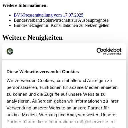
Weitere Informationen:
BVI-Pressemitteilung vom 17.07.2025
Bundesverband Solarwirtschaft zur Ausbauprognose
Bundesnetzagentur: Konsultationen zu Netzentgelten
Weitere Neuigkeiten
Uncategorized
EcoFlow Ocean 2 Erfahrungen: Was der neue All-
Diese Webseite verwendet Cookies
in-One-Speicher wirklich kann
Wir verwenden Cookies, um Inhalte und Anzeigen zu
personalisieren, Funktionen für soziale Medien anbieten
Wer aktuell nach EcoFlow Ocean 2 Erfahrungen sucht, stößt auf ein
Produkt, das erst seit Kurzem auf dem Markt ist. Der dreiphasige
zu können und die Zugriffe auf unsere Website zu
Heimspeicher wurde von EcoFlow im Frühjahr 2026 vorgestellt
analysieren. Außerdem geben wir Informationen zu Ihrer
Verwendung unserer Website an unsere Partner für
Weiterlesen »
Klaus-Martin Meyer
7. August 2026
soziale Medien, Werbung und Analysen weiter. Unsere
Partner führen diese Informationen möglicherweise mit
Vom Vertrieb zum Marktführer: Unser