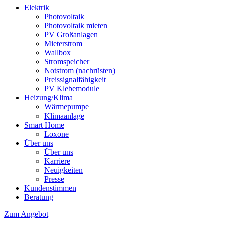
Elektrik
Photovoltaik
Photovoltaik mieten
PV Großanlagen
Mieterstrom
Wallbox
Stromspeicher
Notstrom (nachrüsten)
Preissignalfähigkeit
PV Klebemodule
Heizung/Klima
Wärmepumpe
Klimaanlage
Smart Home
Loxone
Über uns
Über uns
Karriere
Neuigkeiten
Presse
Kundenstimmen
Beratung
Zum Angebot