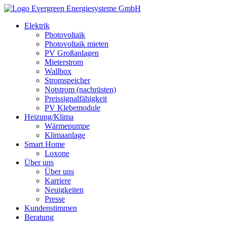
Elektrik
Photovoltaik
Photovoltaik mieten
PV Großanlagen
Mieterstrom
Wallbox
Stromspeicher
Notstrom (nachrüsten)
Preissignalfähigkeit
PV Klebemodule
Heizung/Klima
Wärmepumpe
Klimaanlage
Smart Home
Loxone
Über uns
Über uns
Karriere
Neuigkeiten
Presse
Kundenstimmen
Beratung