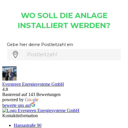
Evergreen Energiesysteme GmbH
4.8
Basierend auf 143 Bewertungen
powered by
G
o
o
g
l
e
bewerte uns auf
Kontaktinformation
Hansastraße 90