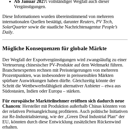
Ab Januar 2027:
vollständiger Wegfall auch dieser
Vergünstigungen.
Diese Informationen wurden übereinstimmend von mehreren
internationalen Quellen bestätigt, darunter
Reuters
,
PV Tech
,
SolarQuarter
sowie die staatliche Nachrichtenagentur
People’s
Daily
.
Mögliche Konsequenzen für globale Märkte
Der Wegfall der Exportvergünstigungen wird zwangsläufig zu einer
Verteuerung chinesischer PV-Produkte auf dem Weltmarkt führen.
Branchenexperten rechnen mit Preissteigerungen von mehreren
Prozentpunkten, was insbesondere in preissensiblen Märkten
spürbare Auswirkungen haben dürfte. Gleichzeitig könnte der
Schritt die Wettbewerbsfähigkeit alternativer Anbieter – etwa aus
Südostasien, Indien oder Europa – stärken.
Für europäische Marktteilnehmer eröffnen sich dadurch neue
Chancen
: Hersteller mit Produktion außerhalb Chinas könnten von
der relativen Preisangleichung profitieren. Auch politische Initiativen
zur Re-Industrialisierung, wie der „Green Deal Industrial Plan“ der
EU, könnten durch diese Entwicklung zusätzlichen Rückenwind
erhalten.