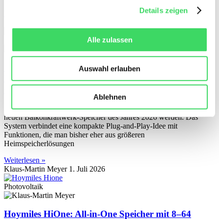
Details zeigen
Weiterlesen »
Klaus-Martin Meyer
10. Juli 2026
Alle zulassen
Photovoltaik
Sigenergy SigenMate 2700 Ultra: Neuer
Auswahl erlauben
Balkonkraftwerk-Speicher mit KI, 4 MPPT und
großem Wachstumspotenzial
Ablehnen
Der Sigenergy SigenMate 2700 Ultra könnte einer der wichtigsten
neuen Balkonkraftwerk-Speicher des Jahres 2026 werden. Das
System verbindet eine kompakte Plug-and-Play-Idee mit
Funktionen, die man bisher eher aus größeren
Heimspeicherlösungen
Weiterlesen »
Klaus-Martin Meyer
1. Juli 2026
Photovoltaik
Hoymiles HiOne: All-in-One Speicher mit 8–64