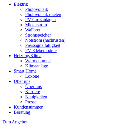
Elektrik
Photovoltaik
Photovoltaik mieten
PV Großanlagen
Mieterstrom
Wallbox
Stromspeicher
Notstrom (nachrüsten)
Preissignalfähigkeit
PV Klebemodule
Heizung/Klima
Wärmepumpe
Klimaanlage
Smart Home
Loxone
Über uns
Über uns
Karriere
Neuigkeiten
Presse
Kundenstimmen
Beratung
Zum Angebot