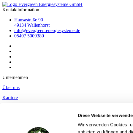
Kontaktinformation
Hansastraße 90
49134 Wallenhorst
info@evergreen-energiesysteme.de
05407 5009380
Unternehmen
Über uns
Karriere
Kontakt
Diese Webseite verwende
Impressum
Wir verwenden Cookies, um
Datenschutz
anbieten zu können und di